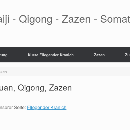
aiji - Qigong - Zazen - Somat
tung
Kurse Fliegender Kranich
Zazen
Zu
azen
quan, Qigong, Zazen
nserer Seite:
Fliegender Kranich