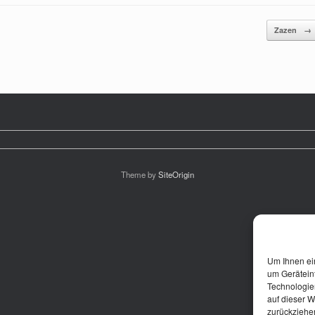
Zazen
→
Theme by
SiteOrigin
Um Ihnen ei
um Gerätein
Technologie
auf dieser W
zurückziehe