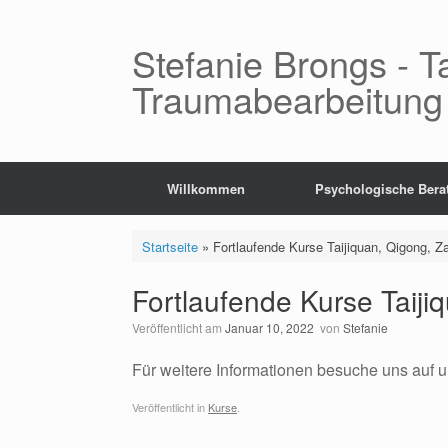
Zum
Inhalt
springen
Stefanie Brongs - T
Traumabearbeitung
Willkommen
Psychologische Bera
Startseite
»
Fortlaufende Kurse Taijiquan, Qigong, Z
Fortlaufende Kurse Taiji
Veröffentlicht am
Januar 10, 2022
von
Stefanie
Für weitere Informationen besuche uns auf u
Veröffentlicht in
Kurse
.